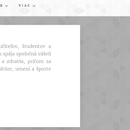
NE
VIAC
učiteľov, študentov a
h spája spoločná vášeň
a a zdravia, pričom sa
ltúre, umení a športe