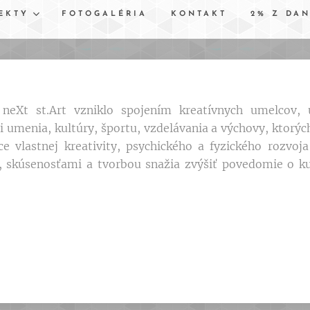
EKTY
FOTOGALÉRIA
KONTAKT
2% Z DA
neXt st.Art vzniklo spojením kreatívnych umelcov, 
i umenia, kultúry, športu, vzdelávania a výchovy, ktorýc
e vlastnej kreativity, psychického a fyzického rozvoj
 skúsenosťami a tvorbou snažia zvýšiť povedomie o ku