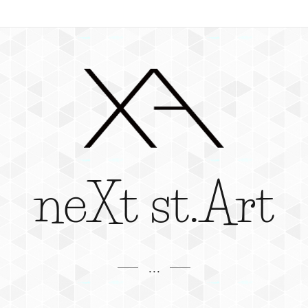
neXt st.Art
...